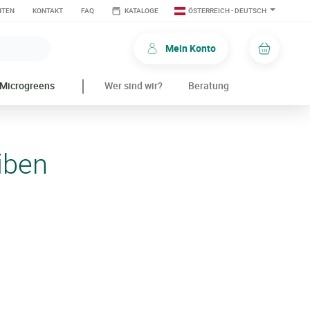
KATALOGE
HTEN
KONTAKT
FAQ
ÖSTERREICH - DEUTSCH
Mein Konto
Einkauf
Microgreens
Wer sind wir?
Beratung
iben